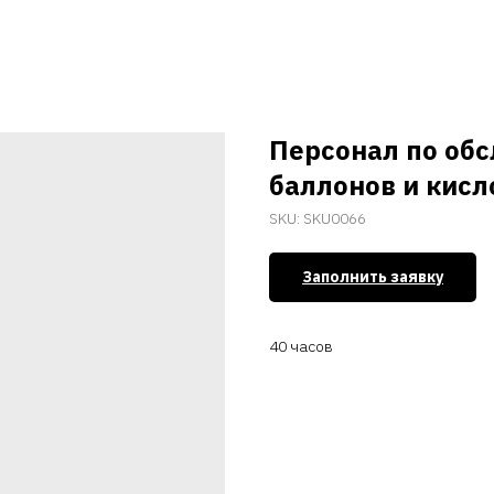
Персонал по об
баллонов и кис
SKU:
SKU0066
Заполнить заявку
40 часов