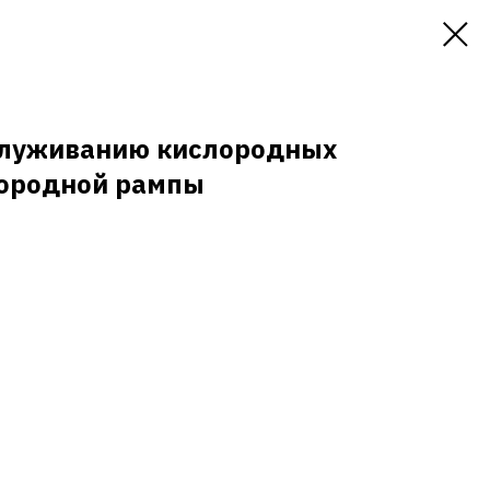
служиванию кислородных
лородной рампы