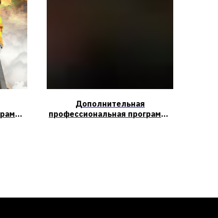
Дополнительная
грамма
профессиональная программа
ии для
повышения квалификации для
остных
руководителей организаций,
ности
лиц, назначенных
тов
руководителем организации
ответственными за
офиля,
обеспечение пожарной
,
безопасности на объектах
защиты, в которых могут
ктах
одновременно находиться 50
огут
и более человек, объектах