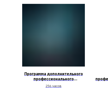
Программа дополнительного
профессионального
профе
образования «Специалист по
повыш
256 часов
пожарной профилактике»
руков
руко