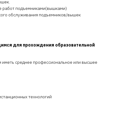
ышек.
ие работ подъемниками(вышками)
ского обслуживания подъемников/вышек
щимся для прохождения образовательной
ли иметь среднее профессиональное или высшее
истанционных технологий