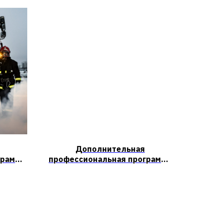
Дополнительная
грамма
профессиональная программа
ии для
повышения квалификации для
ожена
руководителей
по
эксплуатирующих и
управляющих организаций,
о
осуществляющих