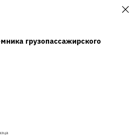
мника грузопассажирского
азца