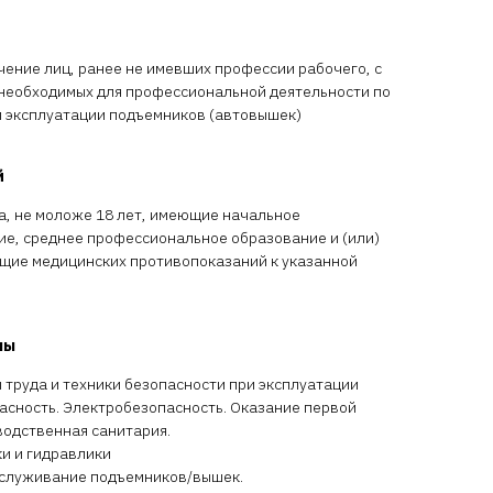
ение лиц, ранее не имевших профессии рабочего, с
необходимых для профессиональной деятельности по
 эксплуатации подъемников (автовышек)
й
а, не моложе 18 лет, имеющие начальное
е, среднее профессиональное образование и (или)
щие медицинских противопоказаний к указанной
мы
труда и техники безопасности при эксплуатации
асность. Электробезопасность. Оказание первой
одственная санитария.
и и гидравлики
обслуживание подъемников/вышек.