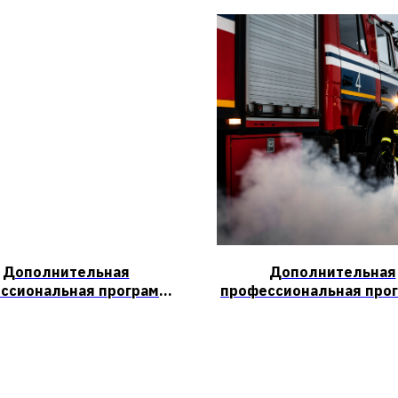
Дополнительная
Дополнительная
ссиональная программа
профессиональная про
ения квалификации для
повышения квалификац
одителей организаций,
лиц, на которых возл
лиц, назначенных
трудовая функция 
водителем организации
проведению
ответственными за
противопожарног