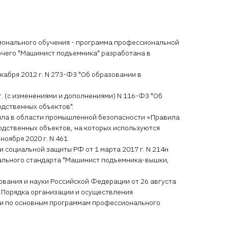
онального обучения - программа профессиональной
очего "Машинист подъемника" разработана в
кабря 2012 г. N 273-ФЗ "Об образовании в
г. (с изменениями и дополнениями) N 116-ФЗ "Об
дственных объектов".
ила в области промышленной безопасности «Правила
одственных объектов, на которых используются
оября 2020 г. N 461
и социальной защиты РФ от 1 марта 2017 г. N 214н
льного стандарта "Машинист подъемника-вышки,
ования и науки Российской Федерации от 26 августа
 Порядка организации и осуществления
и по основным программам профессионального