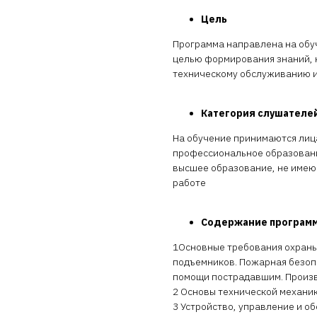
Цель
Программа направлена на обуч
целью формирования знаний, 
техническому обслуживанию и
Категория слушателе
На обучение принимаются лиц
профессиональное образовани
высшее образование, не имею
работе
Содержание програм
1Основные требования охраны 
подъемников. Пожарная безоп
помощи пострадавшим. Произв
2 Основы технической механик
3 Устройство, управление и 