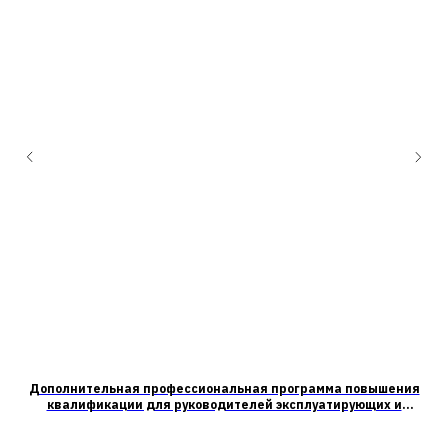
ия
Дополнительная профессиональная программа повышения
Д
квалификации для руководителей эксплуатирующих и
ого
управляющих организаций, осуществляющих хозяйственную
деятельность, связанную с обеспечением пожарной