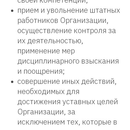
прием и увольнение штатных
работников Организации,
осуществление контроля за
их деятельностью,
применение мер
Контакты
дисциплинарного взыскания
и поощрения;
ООО "Научно-
совершение иных действий,
производственный центр
необходимых для
"Современные
технологии"
достижения уставных целей
Организации, за
+7-920-703-77-36
исключением тех, которые в
sovremenntex@yandex.ru