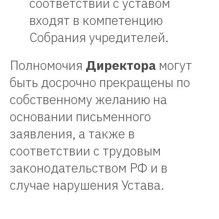
соответствии с уставом
Г. Курск, пер. Южный, 14, оф. 2
Г. Курск, ул.Ломакина,17 А, оф.223
входят в компетенцию
График работы: Пн-Пт с 8.00 до 17.00
Собрания учредителей.
Обед с 12.00 до 13.00
© 2026 ООО "НПЦ "Современные
Полномочия
Директора
могут
технологии"
быть досрочно прекращены по
собственному желанию на
основании письменного
заявления, а также в
соответствии с трудовым
законодательством РФ и в
случае нарушения Устава.